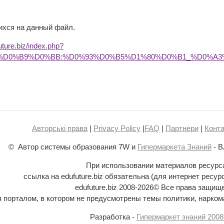
ихся на данный файл.
future.biz/index.php?
B0%D0%B9%D0%BB:%D0%93%D0%B5%D1%80%D0%B1_%D0%A
Авторські права
|
Privacy Policy
|
FAQ
|
Партнери
|
Конта
© Автор системы образования 7W и
Гипермаркета Знаний
- В
При использовании материалов ресурс
ссылка на edufuture.biz обязательна (для интернет ресур
edufuture.biz 2008-
2026© Все права защищ
ся порталом, в котором не предусмотрены темы политики, наркома
Разработка -
Гипермаркет знаний 2008