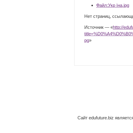
Файл:Укр їна.jpg
Нет страниц, ссылающ
Источник — «
http://edu
title=%D0%A4%D0%
pg
»
Сайт edufuture.biz являет