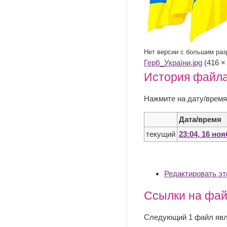
Нет версии с большим ра
Герб_України.jpg
‎ (416 
История файл
Нажмите на дату/время
Дата/время
текущий
23:04, 16 но
Редактировать э
Ссылки на фа
Следующий 1 файл явля