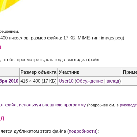
зрешением.
× 400 пикселов, размер файла: 17 КБ, MIME-тип: image/jpeg)
а
, чтобы просмотреть, как тогда выглядел файл.
Размер объекта
Участник
Приме
ября 2010
416 × 400
(17 КБ)
User10
(
Обсуждение
|
вклад
)
тот файл, используя внешнюю программу
(подробнее см. в
руководс
йл
ется дубликатом этого файла (
подробности
):