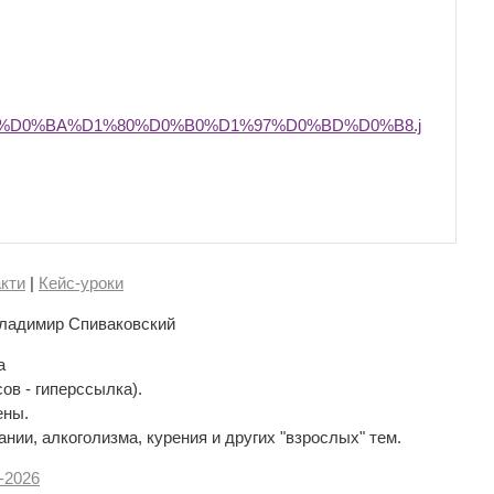
3%D0%BA%D1%80%D0%B0%D1%97%D0%BD%D0%B8.j
кти
|
Кейс-уроки
ладимир Спиваковский
а
сов - гиперссылка).
ены.
нии, алкоголизма, курения и других "взрослых" тем.
-
2026