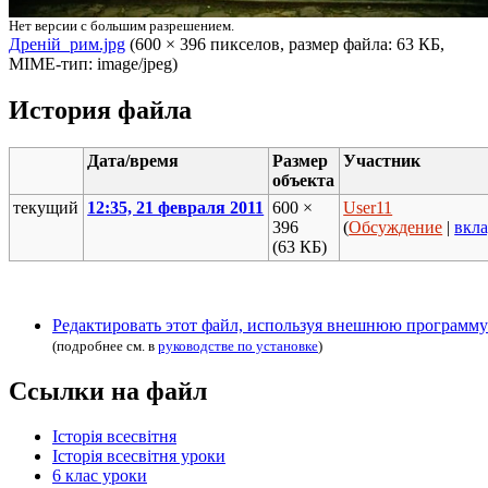
Нет версии с большим разрешением.
Дреній_рим.jpg
‎ (600 × 396 пикселов, размер файла: 63 КБ,
MIME-тип: image/jpeg)
История файла
Дата/время
Размер
Участник
объекта
текущий
12:35, 21 февраля 2011
600 ×
User11
396
(
Обсуждение
|
вкл
(63 КБ)
Редактировать этот файл, используя внешнюю программу
(подробнее см. в
руководстве по установке
)
Ссылки на файл
Історія всесвітня
Історія всесвітня уроки
6 клас уроки