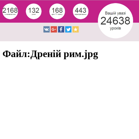
Файл:Дреній рим.jpg