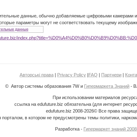
ительные данные, обычно добавляемые цифровыми камерами ил
которые параметры могут не соответствовать текущему изображ
тельные данные
edufuture.biz/index.php?title=%D0%A4%D0%B0%D0%B9%D0%
Авторські права
|
Privacy Policy
|
FAQ
|
Партнери
|
Конта
© Автор системы образования 7W и
Гипермаркета Знаний
- В
При использовании материалов ресурс
ссылка на edufuture.biz обязательна (для интернет ресур
edufuture.biz 2008-
2026© Все права защищ
ся порталом, в котором не предусмотрены темы политики, наркома
Разработка -
Гипермаркет знаний 2008