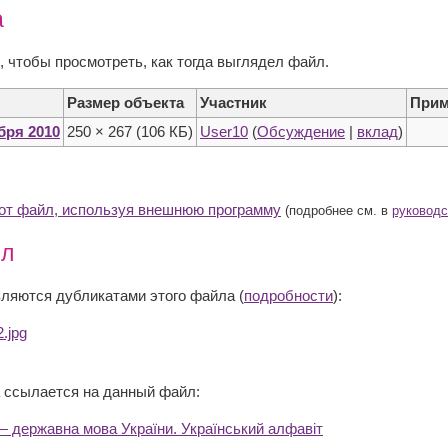
а
, чтобы просмотреть, как тогда выглядел файл.
Размер объекта
Участник
Прим
ября 2010
250 × 267
(106 КБ)
User10
(
Обсуждение
|
вклад
)
тот файл, используя внешнюю программу
(подробнее см. в
руководс
йл
ляются дубликатами этого файла (
подробности
):
2.jpg
 ссылается на данный файл:
— державна мова України. Український алфавіт