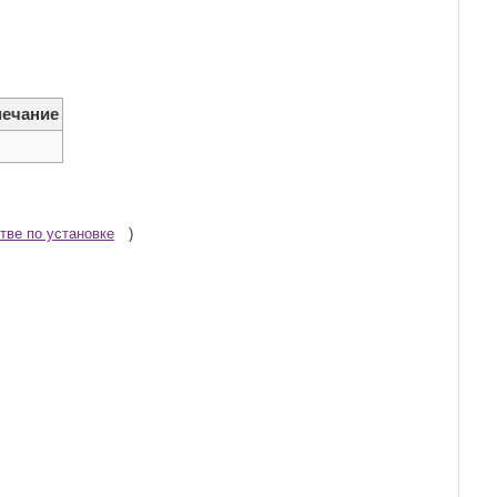
ечание
тве по установке
)