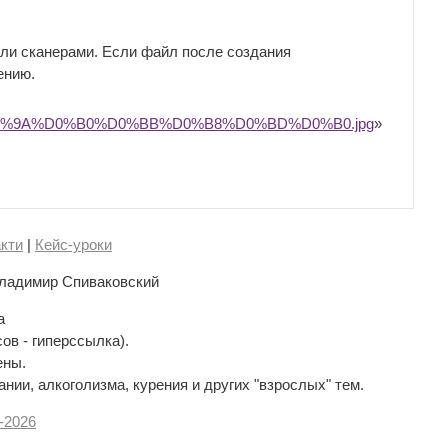
и сканерами. Если файл после создания
ению.
BB:%D0%9A%D0%B0%D0%BB%D0%B8%D0%BD%D0%B0.jpg
»
кти
|
Кейс-уроки
ладимир Спиваковский
а
сов - гиперссылка).
ены.
нии, алкоголизма, курения и других "взрослых" тем.
-
2026