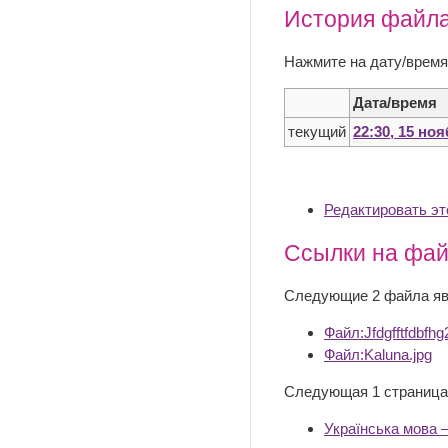
История файл
Нажмите на дату/время
Дата/время
текущий
22:30, 15 но
Редактировать э
Ссылки на фа
Следующие 2 файла яв
Файл:Jfdgfftfdbfhg
Файл:Kaluna.jpg
Следующая 1 страница
Українська мова 