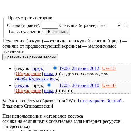
Просмотреть историю
С года (и ранее):
С месяца (и ранее):
Только удалённые
Пояснения: (текущ.) — отличие от текущей версии; (пред.) —
отличие от предшествующей версии;
м
— малозначимое
изменение
(текущ. |
пред.
)
19:00, 28 июня 2012
User13
(
Обсуждение
|
вклад
)
(загружена новая версия
«
Файл:Кармелюк.jpg
»)
(
текущ.
| пред.)
17:05, 30 июня 2010
User10
(
Обсуждение
|
вклад
)
(пусто)
© Автор системы образования 7W и
Гипермаркета Знаний
-
Владимир Спиваковский
При использовании материалов ресурса
ссылка на edufuture.biz обязательна (для интернет ресурсов -
гиперссылка).