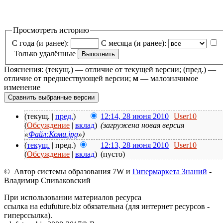
Просмотреть историю
С года (и ранее):
С месяца (и ранее):
Только удалённые
Пояснения: (текущ.) — отличие от текущей версии; (пред.) —
отличие от предшествующей версии;
м
— малозначимое
изменение
(текущ. |
пред.
)
12:14, 28 июня 2010
User10
(
Обсуждение
|
вклад
)
(загружена новая версия
«
Файл:Коми.jpg
»)
(
текущ.
| пред.)
12:13, 28 июня 2010
User10
(
Обсуждение
|
вклад
)
(пусто)
© Автор системы образования 7W и
Гипермаркета Знаний
-
Владимир Спиваковский
При использовании материалов ресурса
ссылка на edufuture.biz обязательна (для интернет ресурсов -
гиперссылка).