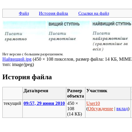
Файл
История файла
Ссылки на файл
Нет версии с большим разрешением.
Найвищий.jpg
‎ (450 × 108 пикселов, размер файла: 14 КБ, MIME
тип: image/jpeg)
История файла
Дата/время
Размер
Участник
объекта
текущий
09:57, 29 июня 2010
450 ×
User10
108
(
Обсуждение
|
вклад
)
(14 КБ)