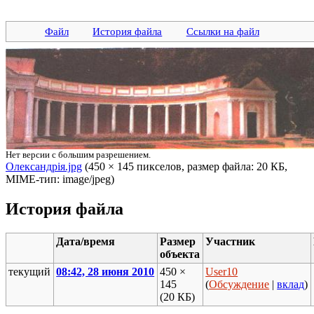
Файл
История файла
Ссылки на файл
Нет версии с большим разрешением.
Олександрія.jpg
‎ (450 × 145 пикселов, размер файла: 20 КБ,
MIME-тип: image/jpeg)
История файла
Дата/время
Размер
Участник
объекта
текущий
08:42, 28 июня 2010
450 ×
User10
145
(
Обсуждение
|
вклад
)
(20 КБ)