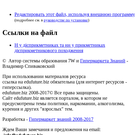
Редактировать этот файл, используя внешнюю программу
(подробнее см. в
руководстве по установке
)
Ссылки на файл
Н у дієприкметниках та нн у прикметниках
дієприкметникового походження
© Автор системы образования 7W и
Гипермаркета Знаний
-
Владимир Спиваковский
При использовании материалов ресурса
ссылка на edufuture.biz обязательна (для интернет ресурсов -
гиперссылка).
edufuture.biz 2008-2017© Все права защищены.
Сайт edufuture.biz является порталом, в котором не
предусмотрены темы политики, наркомании, алкоголизма,
курения и других "взрослых" тем.
Разработка -
Гипермаркет знаний 2008-2017
Ждем Ваши замечания и предложения на email: