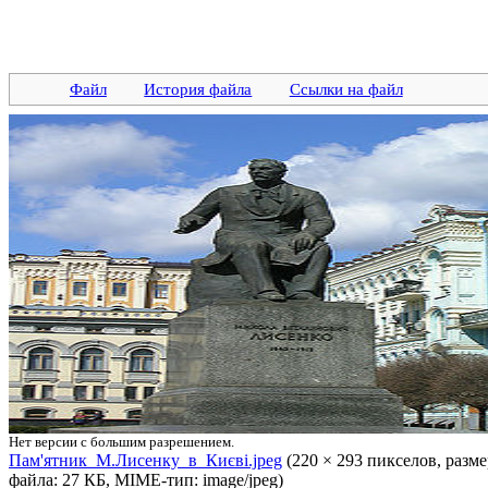
Файл
История файла
Ссылки на файл
Нет версии с большим разрешением.
Пам'ятник_М.Лисенку_в_Києві.jpeg
‎ (220 × 293 пикселов, разм
файла: 27 КБ, MIME-тип: image/jpeg)