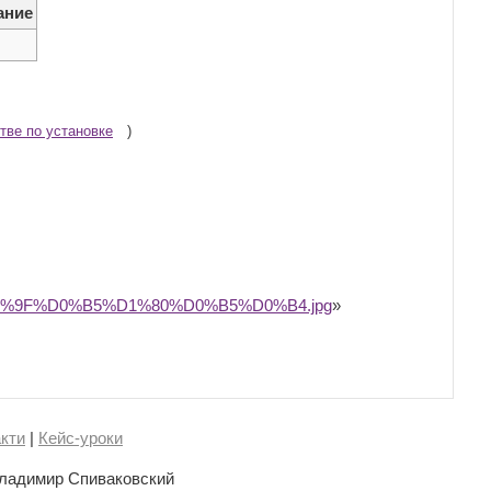
ание
тве по установке
)
B:%D0%9F%D0%B5%D1%80%D0%B5%D0%B4.jpg
»
кти
|
Кейс-уроки
ладимир Спиваковский