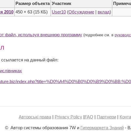
Размер объекта
Участник
Примеч
ня 2010
450 × 63
(15 КБ)
User10
(
Обсуждение
|
вклад
)
тот файл, используя внешнюю программу
(подробнее см. в
руководс
йл
 ссылается на данный файл:
рислівниках
edufuture.biz/index.php?title=%D0%A4%D0%B0%D0%B9%D0%B
Авторські права
|
Privacy Policy
|
FAQ
|
Партнери
|
Конта
© Автор системы образования 7W и
Гипермаркета Знаний
- В