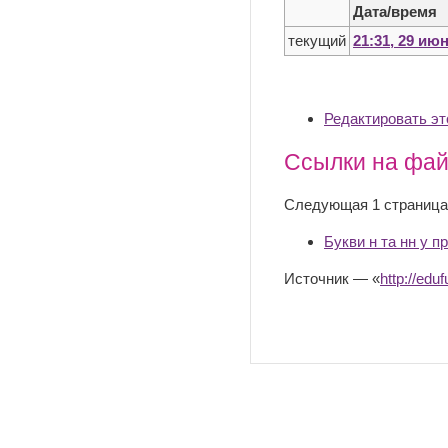
Дата/время
текущий
21:31, 29 ию
Редактировать э
Ссылки на фа
Следующая 1 страница
Букви н та нн у п
Источник — «
http://