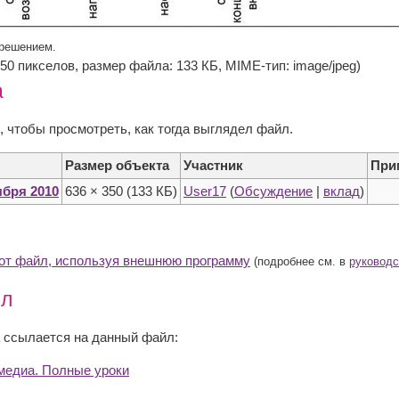
зрешением.
 350 пикселов, размер файла: 133 КБ, MIME-тип: image/jpeg)
а
, чтобы просмотреть, как тогда выглядел файл.
Размер объекта
Участник
При
тября 2010
636 × 350
(133 КБ)
User17
(
Обсуждение
|
вклад
)
тот файл, используя внешнюю программу
(подробнее см. в
руководс
йл
 ссылается на данный файл:
медиа. Полные уроки