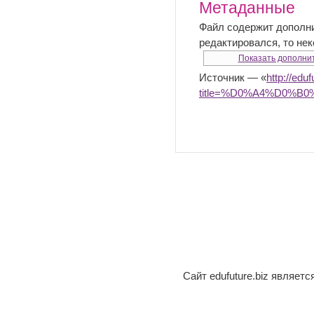
Метаданные
Файл содержит дополн
редактировался, то не
Показать дополни
Источник — «
http://edu
title=%D0%A4%D0%
Сайт edufuture.biz являет