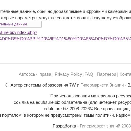
ительные данные, обычно добавляемые цифровыми камерами ил
которые параметры могут не соответствовать текущему изображ
тельные данные
future.biz/index.php?
B0%D0%B9%D0%BB:%D0%9F%D1%80%D0%B5%D0%B7%D0%B5%
Авторські права
|
Privacy Policy
|
FAQ
|
Партнери
|
Конта
© Автор системы образования 7W и
Гипермаркета Знаний
- В
При использовании материалов ресурс
ссылка на edufuture.biz обязательна (для интернет ресур
edufuture.biz 2008-
2026© Все права защищ
ся порталом, в котором не предусмотрены темы политики, наркома
Разработка -
Гипермаркет знаний 2008