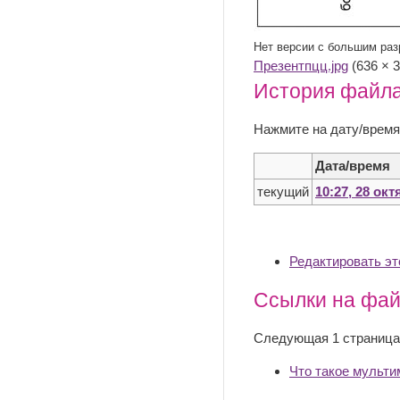
Нет версии с большим ра
Презентпцц.jpg
‎ (636 ×
История файл
Нажмите на дату/время
Дата/время
текущий
10:27, 28 ок
Редактировать э
Ссылки на фа
Следующая 1 страница
Что такое мульти