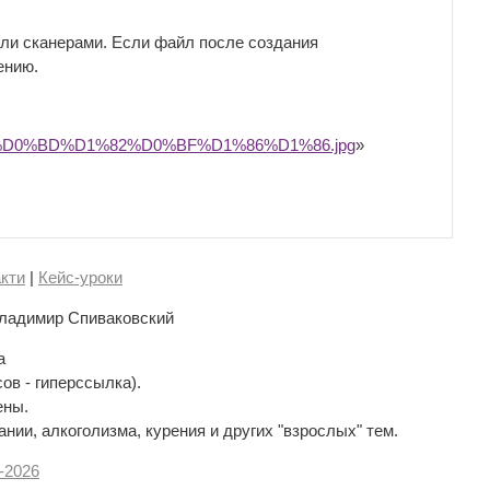
и сканерами. Если файл после создания
ению.
D0%BD%D1%82%D0%BF%D1%86%D1%86.jpg
»
кти
|
Кейс-уроки
ладимир Спиваковский
а
сов - гиперссылка).
ены.
нии, алкоголизма, курения и других "взрослых" тем.
-
2026