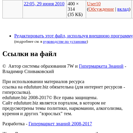
22:05, 29 июня 2010
400 ×
User10
314
(
Обсуждение
|
вклад
)
(35 КБ)
Редактировать этот файл, используя внешнюю программу
(подробнее см. в
руководстве по установке
)
Ссылки на файл
© Автор системы образования 7W и
Гипермаркета Знаний
-
Владимир Спиваковский
При использовании материалов ресурса
ссылка на edufuture.biz обязательна (для интернет ресурсов -
гиперссылка).
edufuture.biz 2008-2017© Все права защищены.
Сайт edufuture.biz является порталом, в котором не
предусмотрены темы политики, наркомании, алкоголизма,
курения и других "взрослых" тем.
Разработка -
Гипермаркет знаний 2008-2017