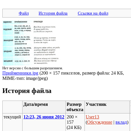
Файл
История файла
Ссылки на файл
Нет версии с большим разрешением.
Прийменники.jpg
‎ (200 × 157 пикселов, размер файла: 24 КБ,
MIME-тип: image/jpeg)
История файла
Дата/время
Размер
Участник
объекта
текущий
12:23, 26 июня 2012
200 ×
User13
157
(
Обсуждение
|
вклад
)
(24 КБ)