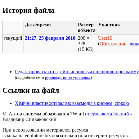
История файла
Дата/время
Размер
Участник
объекта
текущий
21:27, 25 февраля 2010
200 ×
User10
328
(
Обсуждение
|
вкл
(15 КБ)
Редактировать этот файл, используя внешнюю программу
(подробнее см. в
руководстве по установке
)
Ссылки на файл
Хімічні властивості заліза: взаємодія з киснем, сіркою
© Автор системы образования 7W и
Гипермаркета Знаний
-
Владимир Спиваковский
При использовании материалов ресурса
ссылка на edufuture.biz обязательна (для интернет ресурсов -