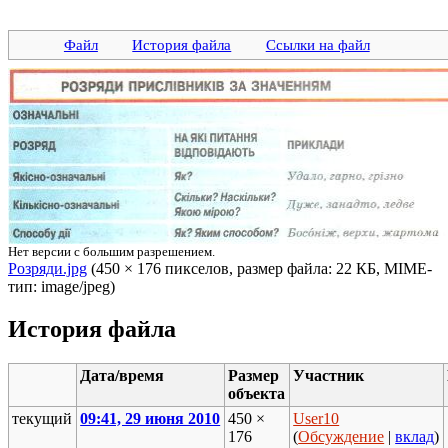
Файл
История файла
Ссылки на файл
Нет версии с большим разрешением.
Розряди.jpg
‎ (450 × 176 пикселов, размер файла: 22 КБ, MIME-
тип: image/jpeg)
История файла
Дата/время
Размер
Участник
объекта
текущий
09:41, 29 июня 2010
450 ×
User10
176
(
Обсуждение
|
вклад
)