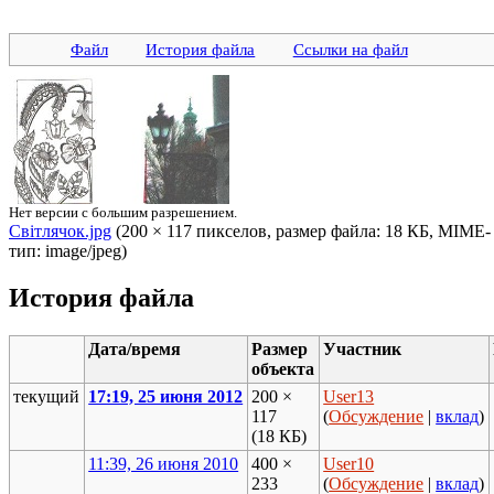
Файл
История файла
Ссылки на файл
Нет версии с большим разрешением.
Світлячок.jpg
‎ (200 × 117 пикселов, размер файла: 18 КБ, MIME-
тип: image/jpeg)
История файла
Дата/время
Размер
Участник
объекта
текущий
17:19, 25 июня 2012
200 ×
User13
117
(
Обсуждение
|
вклад
)
(18 КБ)
11:39, 26 июня 2010
400 ×
User10
233
(
Обсуждение
|
вклад
)