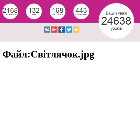
Файл:Світлячок.jpg