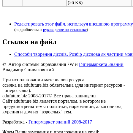
(26 КБ)
Редактировать этот файл, используя внешнюю программу
(подробнее см. в
руководстве по установке
)
Ссылки на файл
Способи творення дієслів. Розбір дієслова як частини мов
© Автор системы образования 7W и
Гипермаркета Знаний
-
Владимир Спиваковский
При использовании материалов ресурса
ссылка на edufuture.biz обязательна (для интернет ресурсов -
гиперссылка).
edufuture.biz 2008-2017© Все права защищены.
Сайт edufuture.biz является порталом, в котором не
предусмотрены темы политики, наркомании, алкоголизма,
курения и других "взрослых" тем.
Разработка -
Гипермаркет знаний 2008-2017
Ждем Ваши замечания и предложения на email: