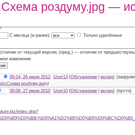
Схема роздуму.jpg — и
ю
С месяца (и ранее):
Только удалённые
 отличие от текущей версии; (пред.) — отличие от предшествую
мое изменение
05:14, 26 июня 2012
User13
(
Обсуждение
|
вклад
)
(загруж
йл:Схема роздуму.jpg
»)
00:08, 27 июня 2010
User10
(
Обсуждение
|
вклад
)
(пусто)
future.biz/index.php?
B0%D0%B9%D0%BB:%D0%A1%D1%85%D0%B5%D0%BC%D0%B