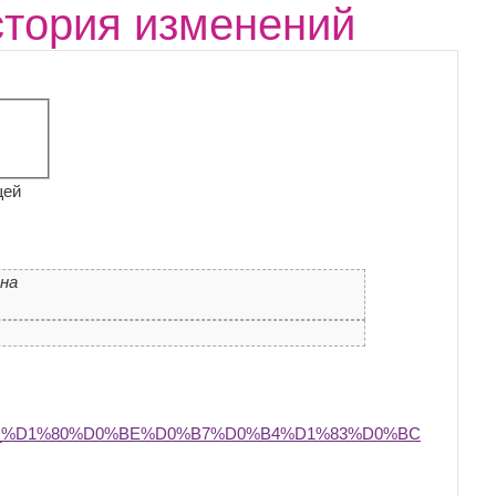
стория изменений
щей
ена
0_%D1%80%D0%BE%D0%B7%D0%B4%D1%83%D0%BC