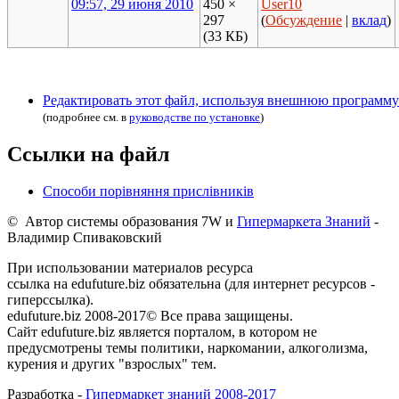
09:57, 29 июня 2010
450 ×
User10
297
(
Обсуждение
|
вклад
)
(33 КБ)
Редактировать этот файл, используя внешнюю программу
(подробнее см. в
руководстве по установке
)
Ссылки на файл
Способи порівняння прислівників
© Автор системы образования 7W и
Гипермаркета Знаний
-
Владимир Спиваковский
При использовании материалов ресурса
ссылка на edufuture.biz обязательна (для интернет ресурсов -
гиперссылка).
edufuture.biz 2008-2017© Все права защищены.
Сайт edufuture.biz является порталом, в котором не
предусмотрены темы политики, наркомании, алкоголизма,
курения и других "взрослых" тем.
Разработка -
Гипермаркет знаний 2008-2017