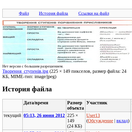
Файл
История файла
Ссылки на файл
Нет версии с большим разрешением.
Творення_ступенів.jpg
‎ (225 × 149 пикселов, размер файла: 24
КБ, MIME-тип: image/jpeg)
История файла
Дата/время
Размер
Участник
объекта
текущий
05:13, 26 июня 2012
225 ×
User13
149
(
Обсуждение
|
вклад
)
(24 КБ)