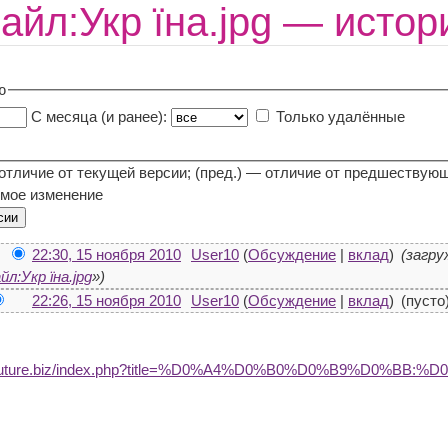
айл:Укр їна.jpg — исто
ю
С месяца (и ранее):
Только удалённые
 отличие от текущей версии; (пред.) — отличие от предшествую
мое изменение
22:30, 15 ноября 2010
User10
(
Обсуждение
|
вклад
)
(загру
йл:Укр їна.jpg
»)
22:26, 15 ноября 2010
User10
(
Обсуждение
|
вклад
)
(пусто
edufuture.biz/index.php?title=%D0%A4%D0%B0%D0%B9%D0%