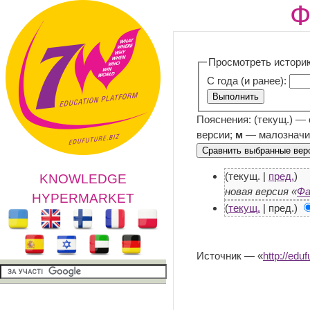
Ф
Просмотреть истори
С года (и ранее):
Пояснения: (текущ.) —
версии;
м
— малозначи
(текущ. |
пред.
)
KNOWLEDGE
новая версия «
Фа
HYPERMARKET
(
текущ.
| пред.)
Источник — «
http://