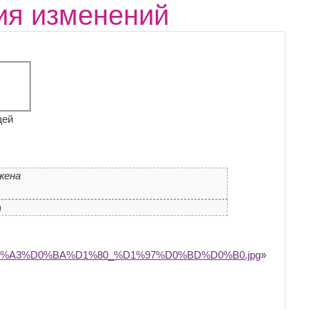
рия изменений
щей
жена
)
BB:%D0%A3%D0%BA%D1%80_%D1%97%D0%BD%D0%B0.jpg
»