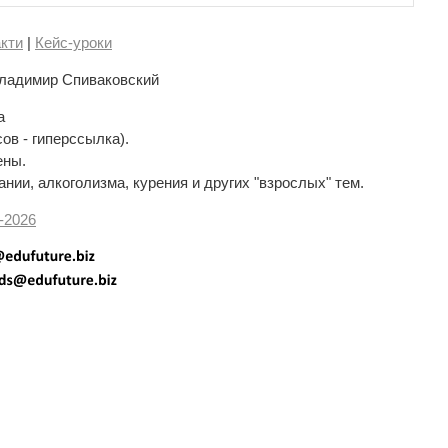
кти
|
Кейс-уроки
ладимир Спиваковский
а
сов - гиперссылка).
ены.
нии, алкоголизма, курения и других "взрослых" тем.
-
2026