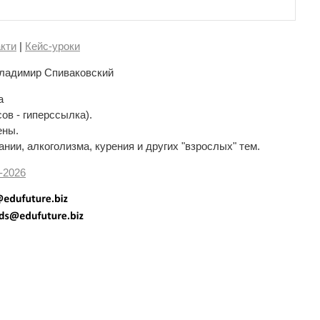
кти
|
Кейс-уроки
ладимир Спиваковский
а
сов - гиперссылка).
ены.
нии, алкоголизма, курения и других "взрослых" тем.
-
2026