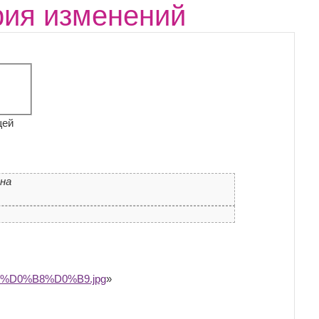
рия изменений
щей
ена
%D0%B8%D0%B9.jpg
»