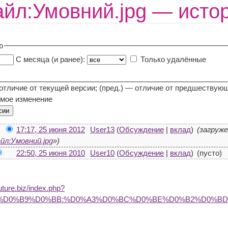
йл:Умовний.jpg — исто
ю
С месяца (и ранее):
Только удалённые
 отличие от текущей версии; (пред.) — отличие от предшествую
мое изменение
17:17, 25 июня 2012
User13
(
Обсуждение
|
вклад
)
(загруж
йл:Умовний.jpg
»)
22:50, 25 июня 2010
User10
(
Обсуждение
|
вклад
)
(пусто)
future.biz/index.php?
B0%D0%B9%D0%BB:%D0%A3%D0%BC%D0%BE%D0%B2%D0%BD