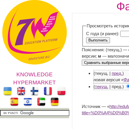
Фа
Просмотреть истори
С года (и ранее):
Пояснения: (текущ.) —
версии;
м
— малозначи
(текущ. |
пред.
)
KNOWLEDGE
новая версия «
Фа
HYPERMARKET
(
текущ.
| пред.)
Источник — «
http://edu
title=%D0%A4%D0%