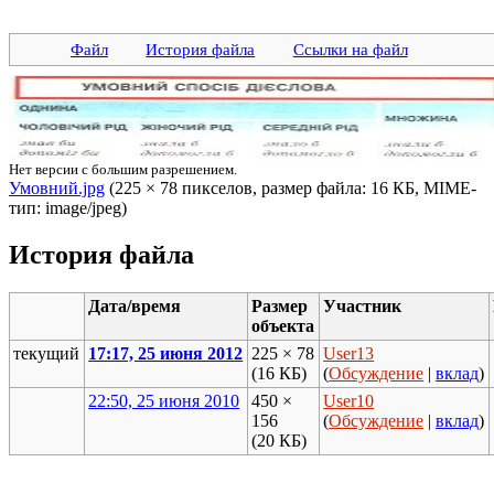
Файл
История файла
Ссылки на файл
Нет версии с большим разрешением.
Умовний.jpg
‎ (225 × 78 пикселов, размер файла: 16 КБ, MIME-
тип: image/jpeg)
История файла
Дата/время
Размер
Участник
объекта
текущий
17:17, 25 июня 2012
225 × 78
User13
(16 КБ)
(
Обсуждение
|
вклад
)
22:50, 25 июня 2010
450 ×
User10
156
(
Обсуждение
|
вклад
)
(20 КБ)