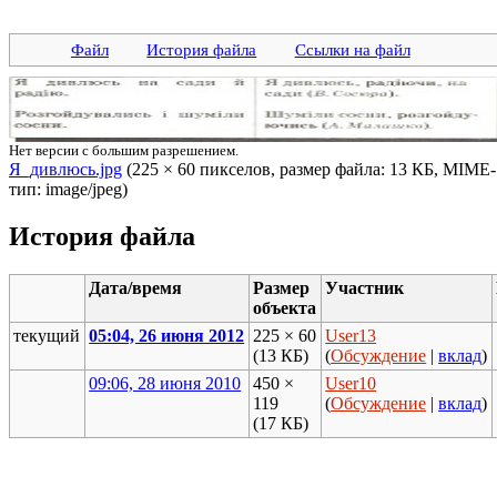
Файл
История файла
Ссылки на файл
Нет версии с большим разрешением.
Я_дивлюсь.jpg
‎ (225 × 60 пикселов, размер файла: 13 КБ, MIME-
тип: image/jpeg)
История файла
Дата/время
Размер
Участник
объекта
текущий
05:04, 26 июня 2012
225 × 60
User13
(13 КБ)
(
Обсуждение
|
вклад
)
09:06, 28 июня 2010
450 ×
User10
119
(
Обсуждение
|
вклад
)
(17 КБ)