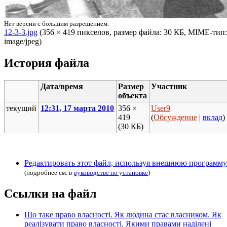
Нет версии с большим разрешением.
12-3-3.jpg
‎ (356 × 419 пикселов, размер файла: 30 КБ, MIME-тип:
image/jpeg)
История файла
Дата/время
Размер
Участник
объекта
текущий
12:31, 17 марта 2010
356 ×
User9
419
(
Обсуждение
|
вклад
)
(30 КБ)
Редактировать этот файл, используя внешнюю программу
(подробнее см. в
руководстве по установке
)
Ссылки на файл
Що таке право власності. Як людина стає власником. Як
реалізувати право власності. Якими правами наділені