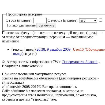
Просмотреть историю
С года (и ранее):
С месяца (и ранее):
Только удалённые
Пояснения: (текущ.) — отличие от текущей версии; (пред.) —
отличие от предшествующей версии;
м
— малозначимое
изменение
(текущ. | пред.)
20:38, 9 декабря 2009
User10
(
Обсуждени
|
вклад
)
(пусто)
© Автор системы образования 7W и
Гипермаркета Знаний
-
Владимир Спиваковский
При использовании материалов ресурса
ссылка на edufuture.biz обязательна (для интернет ресурсов -
гиперссылка).
edufuture.biz 2008-2017© Все права защищены.
Сайт edufuture.biz является порталом, в котором не
предусмотрены темы политики, наркомании, алкоголизма,
курения и других "взрослых" тем.