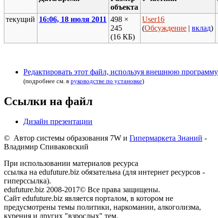
объекта
текущий
16:06, 18 июля 2011
498 ×
User16
245
(
Обсуждение
|
вклад
)
(16 КБ)
Редактировать этот файл, используя внешнюю программу
(подробнее см. в
руководстве по установке
)
Ссылки на файл
Дизайн презентации
© Автор системы образования 7W и
Гипермаркета Знаний
-
Владимир Спиваковский
При использовании материалов ресурса
ссылка на edufuture.biz обязательна (для интернет ресурсов -
гиперссылка).
edufuture.biz 2008-2017© Все права защищены.
Сайт edufuture.biz является порталом, в котором не
предусмотрены темы политики, наркомании, алкоголизма,
курения и других "взрослых" тем.