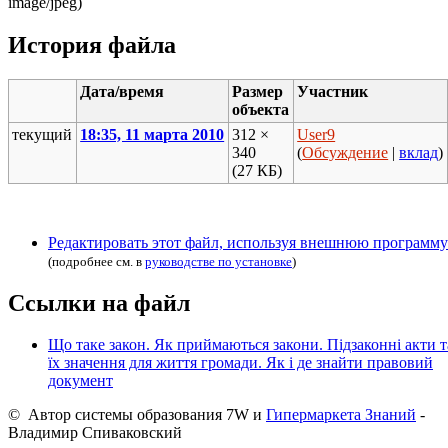
image/jpeg)
История файла
Дата/время
Размер
Участник
объекта
текущий
18:35, 11 марта 2010
312 ×
User9
340
(
Обсуждение
|
вклад
)
(27 КБ)
Редактировать этот файл, используя внешнюю программу
(подробнее см. в
руководстве по установке
)
Ссылки на файл
Що таке закон. Як приймаються закони. Підзаконні акти т
їх значення для життя громади. Як і де знайти правовий
документ
© Автор системы образования 7W и
Гипермаркета Знаний
-
Владимир Спиваковский