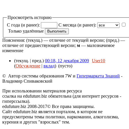
Просмотреть историю
С года (и ранее):
С месяца (и ранее):
Только удалённые
Пояснения: (текущ.) — отличие от текущей версии; (пред.) —
отличие от предшествующей версии;
м
— малозначимое
изменение
(текущ. | пред.)
00:18, 12 декабря 2009
User10
(
Обсуждение
|
вклад
)
(пусто)
© Автор системы образования 7W и
Гипермаркета Знаний
-
Владимир Спиваковский
При использовании материалов ресурса
ссылка на edufuture.biz обязательна (для интернет ресурсов -
гиперссылка).
edufuture.biz 2008-2017© Все права защищены.
Сайт edufuture.biz является порталом, в котором не
предусмотрены темы политики, наркомании, алкоголизма,
курения и других "взрослых" тем.