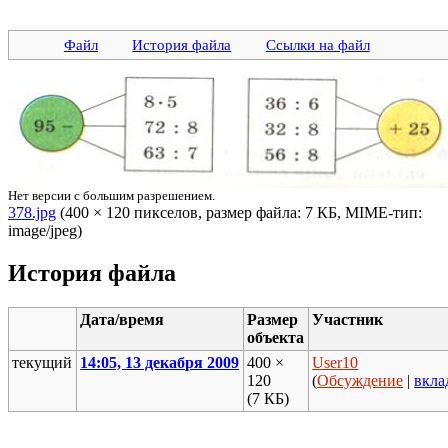
Файл
История файла
Ссылки на файл
Нет версии с большим разрешением.
378.jpg
‎ (400 × 120 пикселов, размер файла: 7 КБ, MIME-тип:
image/jpeg)
История файла
Дата/время
Размер
Участник
объекта
текущий
14:05, 13 декабря 2009
400 ×
User10
120
(
Обсуждение
|
вкла
(7 КБ)