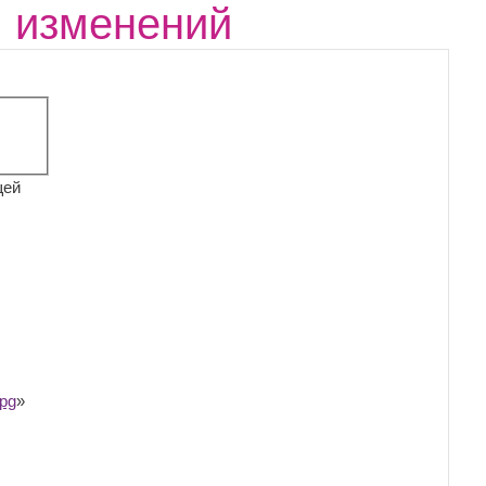
я изменений
щей
pg
»