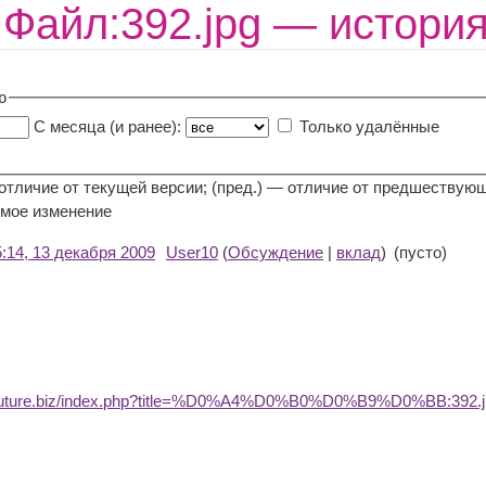
Файл:392.jpg — истори
ю
С месяца (и ранее):
Только удалённые
 отличие от текущей версии; (пред.) — отличие от предшествую
мое изменение
5:14, 13 декабря 2009
User10
(
Обсуждение
|
вклад
)
(пусто)
dufuture.biz/index.php?title=%D0%A4%D0%B0%D0%B9%D0%BB:392.j