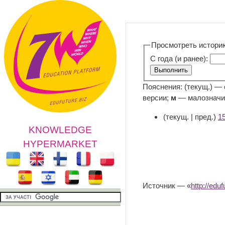
Просмотреть истори
С года (и ранее):
Пояснения: (текущ.) —
версии;
м
— малозначи
(текущ. | пред.)
1
KNOWLEDGE
HYPERMARKET
Источник — «
http://e