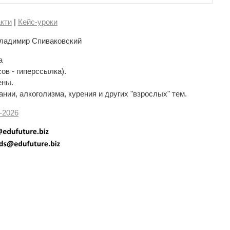
кти
|
Кейс-уроки
ладимир Спиваковский
а
сов - гиперссылка).
ены.
нии, алкоголизма, курения и других "взрослых" тем.
-
2026