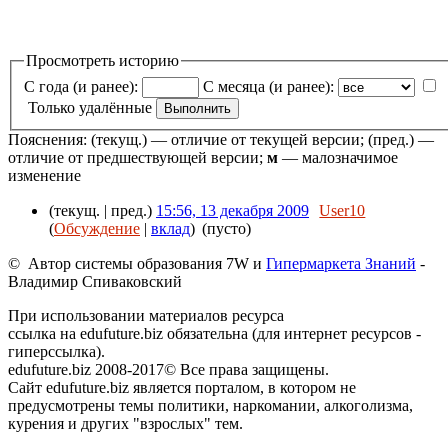
Просмотреть историю
С года (и ранее):
С месяца (и ранее):
Только удалённые
Пояснения: (текущ.) — отличие от текущей версии; (пред.) —
отличие от предшествующей версии;
м
— малозначимое
изменение
(текущ. | пред.)
15:56, 13 декабря 2009
User10
(
Обсуждение
|
вклад
)
(пусто)
© Автор системы образования 7W и
Гипермаркета Знаний
-
Владимир Спиваковский
При использовании материалов ресурса
ссылка на edufuture.biz обязательна (для интернет ресурсов -
гиперссылка).
edufuture.biz 2008-2017© Все права защищены.
Сайт edufuture.biz является порталом, в котором не
предусмотрены темы политики, наркомании, алкоголизма,
курения и других "взрослых" тем.