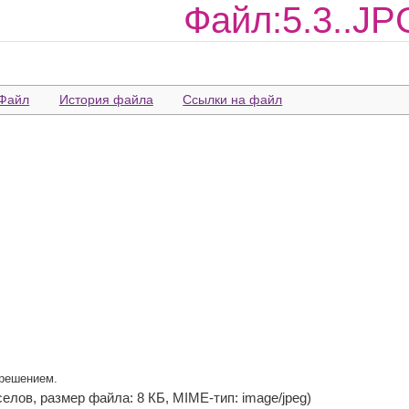
Файл:5.3..JP
Файл
История файла
Ссылки на файл
зрешением.
кселов, размер файла: 8 КБ, MIME-тип: image/jpeg)