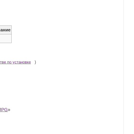
ание
тве по установке
)
.JPG
»