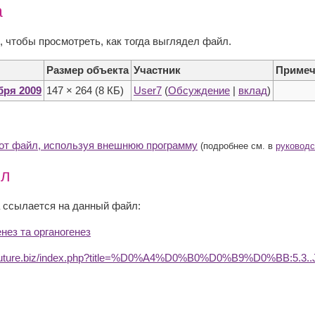
а
, чтобы просмотреть, как тогда выглядел файл.
Размер объекта
Участник
Примеч
ября 2009
147 × 264
(8 КБ)
User7
(
Обсуждение
|
вклад
)
тот файл, используя внешнюю программу
(подробнее см. в
руководс
йл
 ссылается на данный файл:
енез та органогенез
dufuture.biz/index.php?title=%D0%A4%D0%B0%D0%B9%D0%BB:5.3.