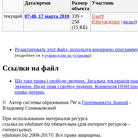
Дата/время
Размер
Участник
объекта
текущий
07:48, 17 марта 2010
339 ×
User9
258
(
Обсуждение
|
вклад
)
(15 КБ)
Редактировать этот файл, используя внешнюю программу
(подробнее см. в
руководстве по установке
)
Ссылки на файл
Що таке права і свободи людини. Загальна декларація пра
людини. Види прав і свобод людини. Конвенція ООН про
права дитини.
© Автор системы образования 7W и
Гипермаркета Знаний
-
Владимир Спиваковский
При использовании материалов ресурса
ссылка на edufuture.biz обязательна (для интернет ресурсов -
гиперссылка).
edufuture.biz 2008-2017© Все права защищены.