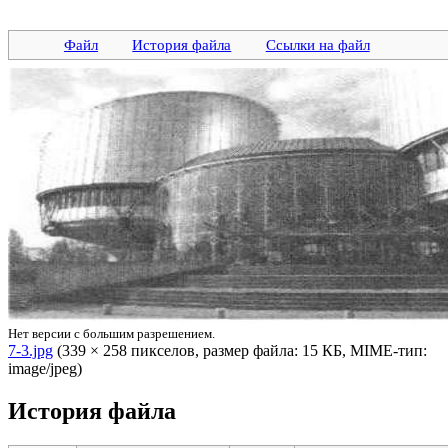
Файл
История файла
Ссылки на файл
Нет версии с большим разрешением.
7-3.jpg
‎ (339 × 258 пикселов, размер файла: 15 КБ, MIME-тип:
image/jpeg)
История файла