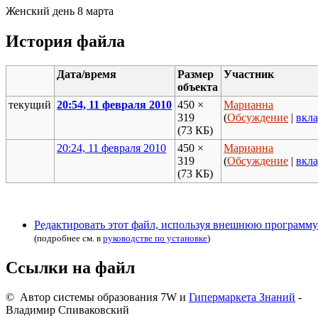
Женский день 8 марта
История файла
Дата/время
Размер
Участник
объекта
текущий
20:54, 11 февраля 2010
450 ×
Марианна
319
(
Обсуждение
|
вкл
(73 КБ)
20:24, 11 февраля 2010
450 ×
Марианна
319
(
Обсуждение
|
вкл
(73 КБ)
Редактировать этот файл, используя внешнюю программу
(подробнее см. в
руководстве по установке
)
Ссылки на файл
© Автор системы образования 7W и
Гипермаркета Знаний
-
Владимир Спиваковский