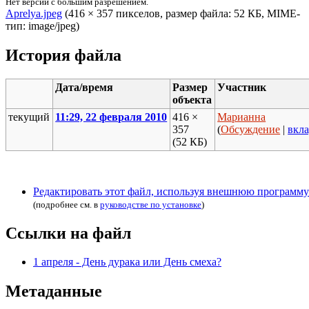
Нет версии с большим разрешением.
Aprelya.jpeg
‎ (416 × 357 пикселов, размер файла: 52 КБ, MIME-
тип: image/jpeg)
История файла
Дата/время
Размер
Участник
объекта
текущий
11:29, 22 февраля 2010
416 ×
Марианна
357
(
Обсуждение
|
вкл
(52 КБ)
Редактировать этот файл, используя внешнюю программу
(подробнее см. в
руководстве по установке
)
Ссылки на файл
1 апреля - День дурака или День смеха?
Метаданные