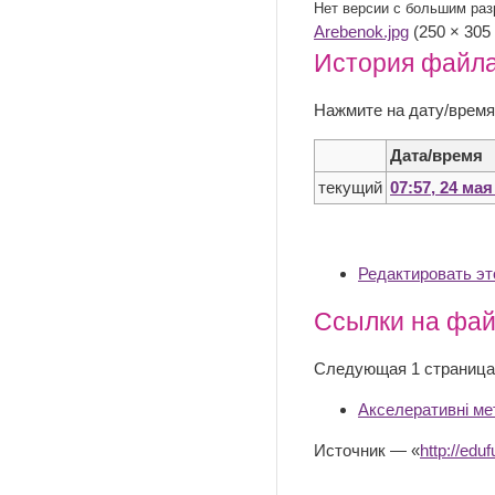
Нет версии с большим ра
Arebenok.jpg
‎ (250 × 30
История файл
Нажмите на дату/время
Дата/время
текущий
07:57, 24 мая
Редактировать э
Ссылки на фа
Следующая 1 страница
Акселеративні ме
Источник — «
http://e