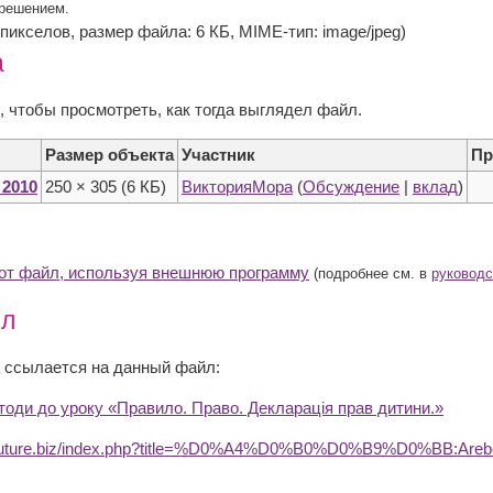
зрешением.
5 пикселов, размер файла: 6 КБ, MIME-тип: image/jpeg)
а
, чтобы просмотреть, как тогда выглядел файл.
Размер объекта
Участник
Пр
 2010
250 × 305
(6 КБ)
ВикторияМора
(
Обсуждение
|
вклад
)
тот файл, используя внешнюю программу
(подробнее см. в
руководс
йл
 ссылается на данный файл:
тоди до уроку «Правило. Право. Декларація прав дитини.»
dufuture.biz/index.php?title=%D0%A4%D0%B0%D0%B9%D0%BB:Areb