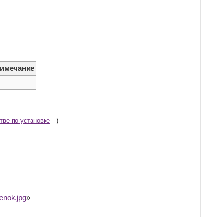
имечание
тве по установке
)
enok.jpg
»