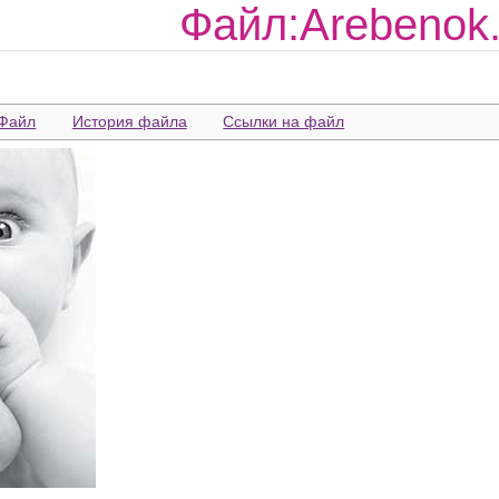
Файл:Arebenok.
Файл
История файла
Ссылки на файл