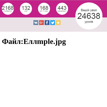
Файл:Eллmple.jpg