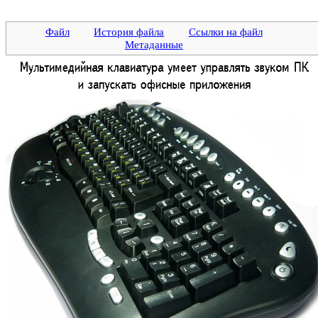
Файл
История файла
Ссылки на файл
Метаданные