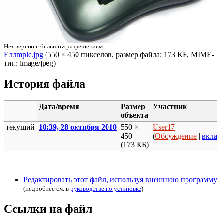
Нет версии с большим разрешением.
Eллmple.jpg
‎ (550 × 450 пикселов, размер файла: 173 КБ, MIME-
тип: image/jpeg)
История файла
Дата/время
Размер
Участник
объекта
текущий
10:39, 28 октября 2010
550 ×
User17
450
(
Обсуждение
|
вкл
(173 КБ)
Редактировать этот файл, используя внешнюю программу
(подробнее см. в
руководстве по установке
)
Ссылки на файл