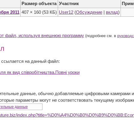
Размер объекта
Участник
Прим
ября 2011
407 × 160
(53 КБ)
User12
(
Обсуждение
|
вклад
)
тот файл, используя внешнюю программу
(подробнее см. в
руководс
йл
 ссылается на данный файл:
ля як вид співробітництва.Повні уроки
ительные данные, обычно добавляемые цифровыми камерами ил
которые параметры могут не соответствовать текущему изображ
тельные данные
dufuture.biz/index.php?title=%D0%A4%D0%B0%D0%B9%D0%BB:Econ