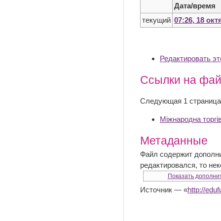
Дата/время
текущий
07:26, 18 окт
Редактировать э
Ссылки на фа
Следующая 1 страница
Міжнародна торгів
Метаданные
Файл содержит дополн
редактировался, то не
Показать дополни
Источник — «
http://e