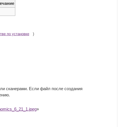
ечание
тве по установке
)
и сканерами. Если файл после создания
ению.
omics_6_21_1.jpeg
»