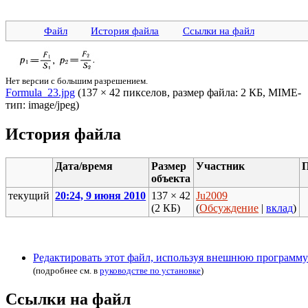
Файл
История файла
Ссылки на файл
Нет версии с большим разрешением.
Formula_23.jpg
‎ (137 × 42 пикселов, размер файла: 2 КБ, MIME-
тип: image/jpeg)
История файла
Дата/время
Размер
Участник
объекта
текущий
20:24, 9 июня 2010
137 × 42
Ju2009
(2 КБ)
(
Обсуждение
|
вклад
)
Редактировать этот файл, используя внешнюю программу
(подробнее см. в
руководстве по установке
)
Ссылки на файл