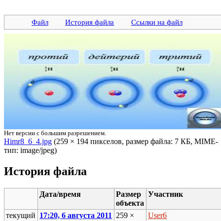
Файл
История файла
Ссылки на файл
Нет версии с большим разрешением.
Himr8_6_4.jpg
‎ (259 × 194 пикселов, размер файла: 7 КБ, MIME-
тип: image/jpeg)
История файла
Дата/время
Размер
Участник
объекта
текущий
17:20, 6 августа 2011
259 ×
User6