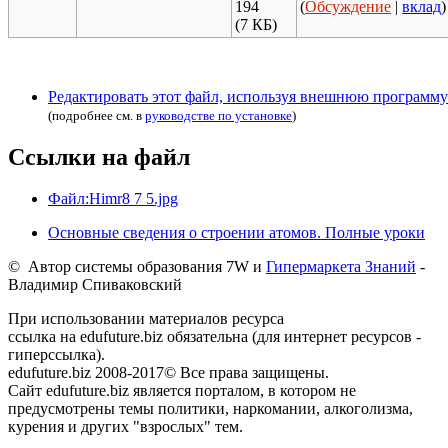
194
(
Обсуждение
|
вклад
)
(7 КБ)
Редактировать этот файл, используя внешнюю программу
(подробнее см. в
руководстве по установке
)
Ссылки на файл
Файл:Himr8 7 5.jpg
Основные сведения о строении атомов. Полные уроки
© Автор системы образования 7W и
Гипермаркета Знаний
-
Владимир Спиваковский
При использовании материалов ресурса
ссылка на edufuture.biz обязательна (для интернет ресурсов -
гиперссылка).
edufuture.biz 2008-2017© Все права защищены.
Сайт edufuture.biz является порталом, в котором не
предусмотрены темы политики, наркомании, алкоголизма,
курения и других "взрослых" тем.