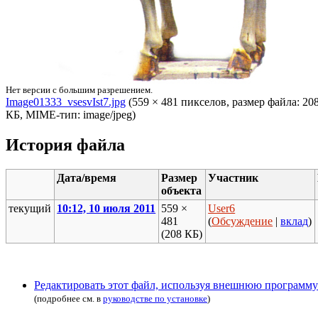
Нет версии с большим разрешением.
Image01333_vsesvIst7.jpg
‎ (559 × 481 пикселов, размер файла: 20
КБ, MIME-тип: image/jpeg)
История файла
Дата/время
Размер
Участник
объекта
текущий
10:12, 10 июля 2011
559 ×
User6
481
(
Обсуждение
|
вклад
)
(208 КБ)
Редактировать этот файл, используя внешнюю программу
(подробнее см. в
руководстве по установке
)