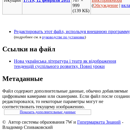
текущий
17:19, 12 февраля 2011
707 ×
ВикторияМора
999
(
Обсуждение
|
вкл
(139 КБ)
Редактировать этот файл, используя внешнюю программу
(подробнее см. в
руководстве по установке
)
Ссылки на файл
Нова українська література і театр як відображення
тенденцій суспільного розвитку. Повні уроки
Метаданные
Файл содержит дополнительные данные, обычно добавляемые
цифровыми камерами или сканерами. Если файл после создани
редактировался, то некоторые параметры могут не
соответствовать текущему изображению.
Показать дополнительные данные
© Автор системы образования 7W и
Гипермаркета Знаний
-
Владимир Спиваковский