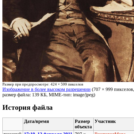
Размер при предпросмотре: 424 × 599 пикселов
Изображение в более высоком разрешении
‎ (707 × 999 пикселов
размер файла: 139 КБ, MIME-тип: image/jpeg)
История файла
Дата/время
Размер
Участник
объекта