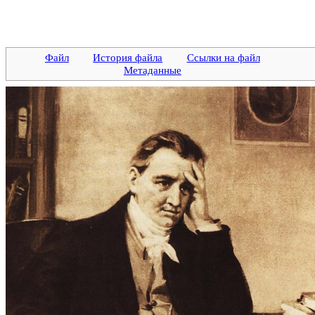
Файл
История файла
Ссылки на файл
Метаданные