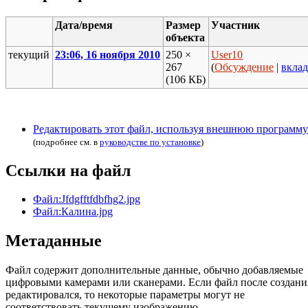
Дата/время
Размер
Участник
объекта
текущий
23:06, 16 ноября 2010
250 ×
User10
267
(
Обсуждение
|
вкла
(106 КБ)
Редактировать этот файл, используя внешнюю программу
(подробнее см. в
руководстве по установке
)
Ссылки на файл
Файл:Jfdgfftfdbfhg2.jpg
Файл:Калина.jpg
Метаданные
Файл содержит дополнительные данные, обычно добавляемые
цифровыми камерами или сканерами. Если файл после создани
редактировался, то некоторые параметры могут не
соответствовать текущему изображению.