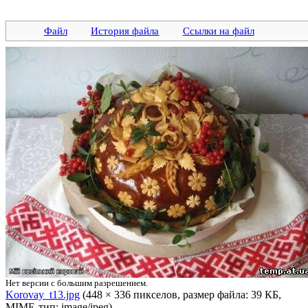
Файл
История файла
Ссылки на файл
Нет версии с большим разрешением.
Korovay_t13.jpg
‎ (448 × 336 пикселов, размер файла: 39 КБ,
MIME-тип: image/jpeg)