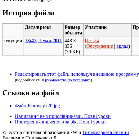
История файла
Дата/время
Размер
Участник
Пр
объекта
текущий
18:47, 1 мая 2011
448 ×
User24
336
(
Обсуждение
|
вклад
)
(39 КБ)
Редактировать этот файл, используя внешнюю программу
(подробнее см. в
руководстве по установке
)
Ссылки на файл
Файл:Korovay t20.jpg
Написання не з прислівниками. Повні уроки
Повторення вивченого за рік. Повні уроки
© Автор системы образования 7W и
Гипермаркета Знаний
-
Владимир Спиваковский