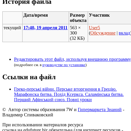
История файла
Дата/время
Размер
Участник
объекта
текущий
17:40, 19 апреля 2011
563 ×
User5
300
(
Обсуждение
|
вклад
(32 КБ)
Редактировать этот файл, используя внешнюю программу
(подробнее см. в
руководстве по установке
)
Ссылки на файл
Греко-перські війни. Перське вторгнення в Грецію.
Марафонска битва. Похід Ксеркса. Саламінська битва.
Перший Афінський союз. Повні уроки
© Автор системы образования 7W и
Гипермаркета Знаний
-
Владимир Спиваковский
При использовании материалов ресурса
ссылка на edufuture.biz обязательна (для интернет ресурсов -