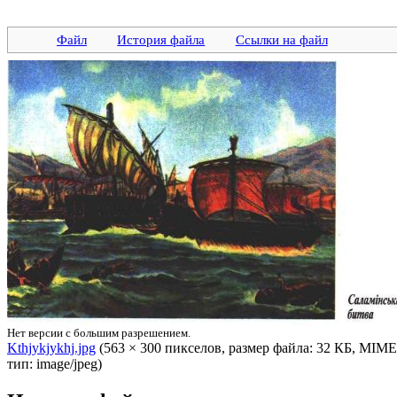
Файл
История файла
Ссылки на файл
Нет версии с большим разрешением.
Kthjykjykhj.jpg
‎ (563 × 300 пикселов, размер файла: 32 КБ, MIME
тип: image/jpeg)