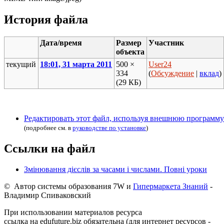
История файла
Дата/время
Размер
Участник
объекта
текущий
18:01, 31 марта 2011
500 ×
User24
334
(
Обсуждение
|
вклад
)
(29 КБ)
Редактировать этот файл, используя внешнюю программу
(подробнее см. в
руководстве по установке
)
Ссылки на файл
Змінювання дієслів за часами і числами. Повні уроки
© Автор системы образования 7W и
Гипермаркета Знаний
-
Владимир Спиваковский
При использовании материалов ресурса
ссылка на edufuture.biz обязательна (для интернет ресурсов -