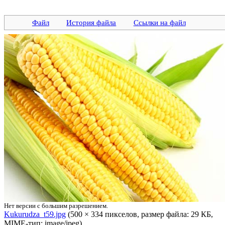
Файл
История файла
Ссылки на файл
Нет версии с большим разрешением.
Kukurudza_t59.jpg
‎ (500 × 334 пикселов, размер файла: 29 КБ,
MIME-тип: image/jpeg)