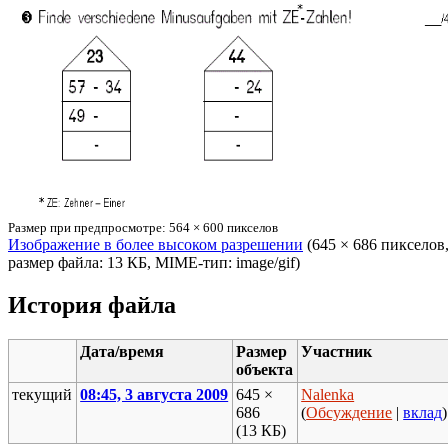
Размер при предпросмотре: 564 × 600 пикселов
Изображение в более высоком разрешении
‎ (645 × 686 пикселов
размер файла: 13 КБ, MIME-тип: image/gif)
История файла
Дата/время
Размер
Участник
объекта
текущий
08:45, 3 августа 2009
645 ×
Nalenka
686
(
Обсуждение
|
вклад
)
(13 КБ)