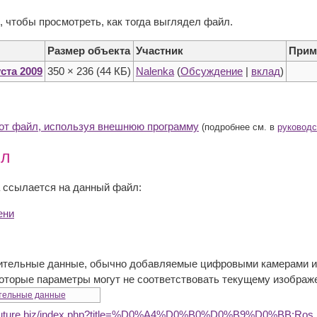
, чтобы просмотреть, как тогда выглядел файл.
Размер объекта
Участник
Прим
уста 2009
350 × 236
(44 КБ)
Nalenka
(
Обсуждение
|
вклад
)
тот файл, используя внешнюю программу
(подробнее см. в
руководс
йл
 ссылается на данный файл:
ени
ительные данные, обычно добавляемые цифровыми камерами ил
которые параметры могут не соответствовать текущему изображ
тельные данные
dufuture.biz/index.php?title=%D0%A4%D0%B0%D0%B9%D0%BB:Ros.