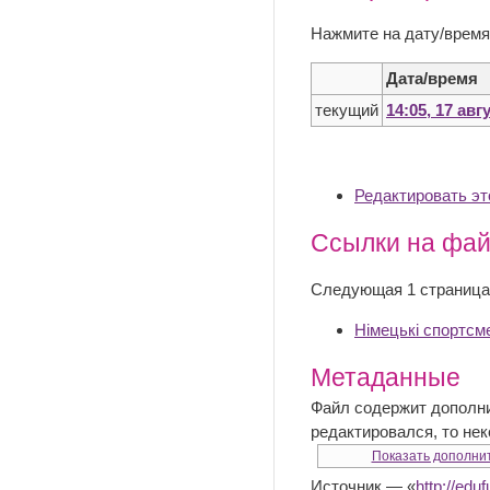
Нажмите на дату/время
Дата/время
текущий
14:05, 17 авг
Редактировать э
Ссылки на фа
Следующая 1 страница
Німецькі спортсм
Метаданные
Файл содержит дополн
редактировался, то не
Показать дополни
Источник — «
http://e