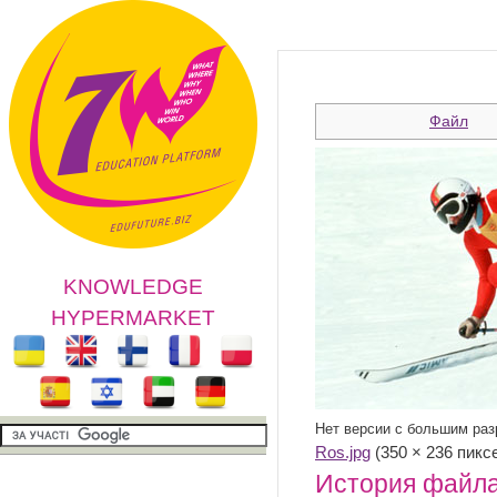
Файл
KNOWLEDGE
HYPERMARKET
Нет версии с большим ра
Ros.jpg
‎ (350 × 236 пик
История файл