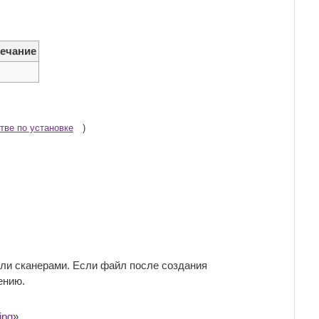
ечание
тве по установке
)
и сканерами. Если файл после создания
ению.
jpg
»