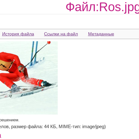
Файл:Ros.jp
История файла
Ссылки на файл
Метаданные
зрешением.
селов, размер файла: 44 КБ, MIME-тип: image/jpeg)
а