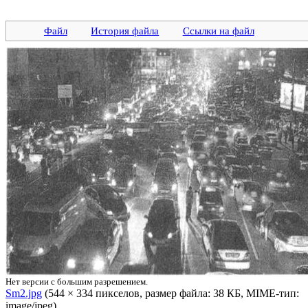
Файл
История файла
Ссылки на файл
Нет версии с большим разрешением.
Sm2.jpg
‎ (544 × 334 пикселов, размер файла: 38 КБ, MIME-тип:
image/jpeg)