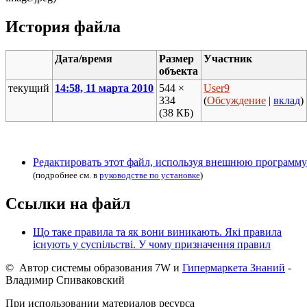
История файла
Дата/время
Размер
Участник
объекта
текущий
14:58, 11 марта 2010
544 ×
User9
334
(
Обсуждение
|
вклад
)
(38 КБ)
Редактировать этот файл, используя внешнюю программу
(подробнее см. в
руководстве по установке
)
Ссылки на файл
Що таке правила та як вони виникають. Які правила
існують у суспільстві. У чому призначення правил
© Автор системы образования 7W и
Гипермаркета Знаний
-
Владимир Спиваковский
При использовании материалов ресурса