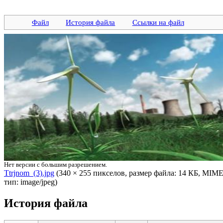
Файл
История файла
Ссылки на файл
Нет версии с большим разрешением.
Ttrjnom_(3).jpg
‎ (340 × 255 пикселов, размер файла: 14 КБ, MIME
тип: image/jpeg)
История файла