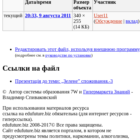
Дата/время
Размер
Участник
объекта
текущий
20:33, 9 августа 2011
340 ×
User11
255
(
Обсуждение
|
вклад
)
(14 КБ)
Редактировать этот файл, используя внешнюю программу
(подробнее см. в
руководстве по установке
)
Ссылки на файл
Презентація до теми: „Зелене” споживання.-3
© Автор системы образования 7W и
Гипермаркета Знаний
-
Владимир Спиваковский
При использовании материалов ресурса
ссылка на edufuture.biz обязательна (для интернет ресурсов -
гиперссылка).
edufuture.biz 2008-2017© Все права защищены.
Сайт edufuture.biz является порталом, в котором не
предусмотрены темы политики, наркомании, алкоголизма,