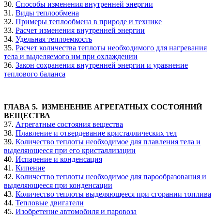
30.
Способы изменения внутренней энергии
31.
Виды теплообмена
32.
Примеры теплообмена в природе и технике
33.
Расчет изменения внутренней энергии
34.
Удельная теплоемкость
35.
Расчет количества теплоты необходимого для нагревания
тела и выделяемого им при охлаждении
36.
Закон сохранения внутренней энергии и уравнение
теплового баланса
ГЛАВА 5. ИЗМЕНЕНИЕ АГРЕГАТНЫХ СОСТОЯНИЙ
ВЕЩЕСТВА
37.
Агрегатные состояния вещества
38.
Плавление и отвердевание кристаллических тел
39.
Количество теплоты необходимое для плавления тела и
выделяющееся при его кристаллизации
40.
Испарение и конденсация
41.
Кипение
42.
Количество теплоты необходимое для парообразования и
выделяющееся при конденсации
43.
Количество теплоты выделяющееся при сгорании топлива
44.
Тепловые двигатели
45.
Изобретение автомобиля и паровоза