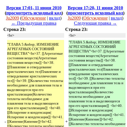
Версия 17:01, 11 июня 2010
Версия 17:20, 11 июня 2010
(
просмотреть исходный код
)
(
просмотреть исходный код
)
Ju2009
(
Обсуждение
|
вклад
)
Ju2009
(
Обсуждение
|
вклад
)
← Предыдущая правка
Следующая правка →
Строка 23:
Строка 23:
<br>
<br>
'''ГЛАВА 5.&nbsp; ИЗМЕНЕНИЕ
'''ГЛАВА 5.&nbsp; ИЗМЕНЕНИЕ
АГРЕГАТНЫХ СОСТОЯНИЙ
АГРЕГАТНЫХ СОСТОЯНИЙ
ВЕЩЕСТВА'''<br>37. [[Агрегатные
ВЕЩЕСТВА'''<br>37. [[Агрегатные
состояния веществ|Агрегатные
состояния веществ|Агрегатные
состояния вещества]] <br>38.
состояния вещества]] <br>38.
[[Плавление и отвердевание
[[Плавление и отвердевание
кристаллических тел|Плавление и
кристаллических тел|Плавление и
отвердевание кристаллических
отвердевание кристаллических
тел]] <br>39. [[Количество теплоты
тел]] <br>39. [[Количество теплоты
необходимое для плавления тела и
необходимое для плавления тела и
выделяющееся при его
выделяющееся при его
кристаллизации|Количество
кристаллизации|Количество
теплоты необходимое для
теплоты необходимое для
плавления тела и выделяющееся
плавления тела и выделяющееся
при его кристаллизации]] <br>40.
при его кристаллизации]] <br>40.
[[Испарение и конденсация|
[[Испарение и конденсация|
Испарение и конденсация]] <br>41.
Испарение и конденсация]] <br>41.
[[Кипение|Кипение]]<br>42.
-
+
[[Кипение|Кипение]]<br>42.
[[Количество теплоты необходимое
[[Количество теплоты необходимое