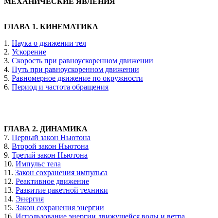
МЕХАНИЧЕСКИЕ ЯВЛЕНИЯ
ГЛАВА 1. КИНЕМАТИКА
1.
Наука о движении тел
2.
Ускорение
3.
Скорость при равноускоренном движении
4.
Путь при равноускоренном движении
5.
Равномерное движение по окружности
6.
Период и частота обращения
ГЛАВА 2. ДИНАМИКА
7.
Первый закон Ньютона
8.
Второй закон Ньютона
9.
Третий закон Ньютона
10.
Импульс тела
11.
Закон сохранения импульса
12.
Реактивное движение
13.
Развитие ракетной техники
14.
Энергия
15.
Закон сохранения энергии
16.
Использование энергии движущейся воды и ветра