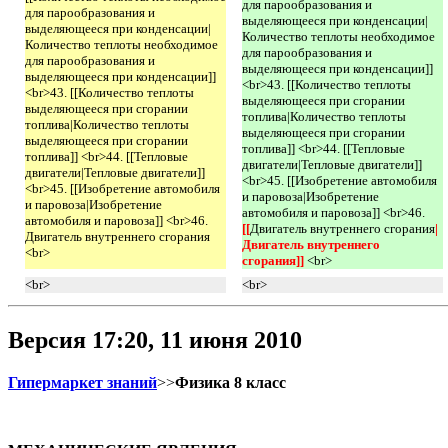
для парообразования и
для парообразования и
выделяющееся при конденсации|
выделяющееся при конденсации|
Количество теплоты необходимое
Количество теплоты необходимое
для парообразования и
для парообразования и
выделяющееся при конденсации]]
выделяющееся при конденсации]]
<br>43. [[Количество теплоты
<br>43. [[Количество теплоты
выделяющееся при сгорании
выделяющееся при сгорании
топлива|Количество теплоты
топлива|Количество теплоты
выделяющееся при сгорании
выделяющееся при сгорании
топлива]] <br>44. [[Тепловые
топлива]] <br>44. [[Тепловые
двигатели|Тепловые двигатели]]
двигатели|Тепловые двигатели]]
<br>45. [[Изобретение автомобиля
<br>45. [[Изобретение автомобиля
и паровоза|Изобретение
и паровоза|Изобретение
автомобиля и паровоза]] <br>46.
автомобиля и паровоза]] <br>46.
[[
Двигатель внутреннего сгорания
|
Двигатель внутреннего сгорания
Двигатель внутреннего 
<br>
сгорания]] 
<br>
<br>
<br>
Версия 17:20, 11 июня 2010
Гипермаркет знаний
>>
Физика 8 класс