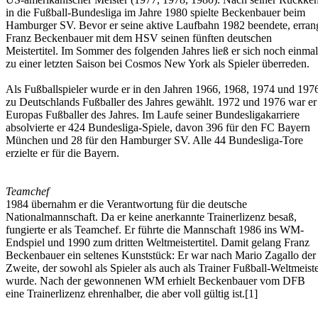
in die Fußball-Bundesliga im Jahre 1980 spielte Beckenbauer beim
Hamburger SV. Bevor er seine aktive Laufbahn 1982 beendete, erran
Franz Beckenbauer mit dem HSV seinen fünften deutschen
Meistertitel. Im Sommer des folgenden Jahres ließ er sich noch einmal
zu einer letzten Saison bei Cosmos New York als Spieler überreden.
Als Fußballspieler wurde er in den Jahren 1966, 1968, 1974 und 197
zu Deutschlands Fußballer des Jahres gewählt. 1972 und 1976 war er
Europas Fußballer des Jahres. Im Laufe seiner Bundesligakarriere
absolvierte er 424 Bundesliga-Spiele, davon 396 für den FC Bayern
München und 28 für den Hamburger SV. Alle 44 Bundesliga-Tore
erzielte er für die Bayern.
Teamchef
1984 übernahm er die Verantwortung für die deutsche
Nationalmannschaft. Da er keine anerkannte Trainerlizenz besaß,
fungierte er als Teamchef. Er führte die Mannschaft 1986 ins WM-
Endspiel und 1990 zum dritten Weltmeistertitel. Damit gelang Franz
Beckenbauer ein seltenes Kunststück: Er war nach Mario Zagallo der
Zweite, der sowohl als Spieler als auch als Trainer Fußball-Weltmeist
wurde. Nach der gewonnenen WM erhielt Beckenbauer vom DFB
eine Trainerlizenz ehrenhalber, die aber voll gültig ist.[1]