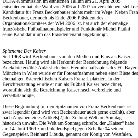
UEFA-Kommission im estnischen Tallinn am 21. April 2005
entschieden hat, die Wahl von 2006 auf 2007 zu verschieben, steht de
Kandidatur für Franz Beckenbauer nichts mehr im Wege. Neben Fra
Beckenbauer, der noch bis Ende 2006 Präsident des
Organisationskomitees der WM 2006 ist, hat auch der ehemalige
französische Fußballnationalspieler und Funktionär Michel Platini
seine Kandidatur um das Präsidentenamt angekündigt.
Spitzname Der Kaiser
Seit 1968 wird Beckenbauer von den Medien und Fans als Kaiser
bezeichnet. Häufig wird als Herkunft der Bezeichnung folgende
Anekdote erzählt: Anlässlich eines Freundschaftsspiels des FC Bayer
München in Wien wurde er für Fotoaufnahmen neben einer Büste des
ehemaligen österreichischen Kaisers Franz I. platziert. In der
Berichterstattung wurde er nun als Fußball-Kaiser bezeichnet,
woraufhin sich die Bezeichnung Kaiser rasch verbreitete und
verselbständigte.
Diese Begründung für den Spitznamen von Franz Beckenbauer ist
zwar legendär (und wird von Beckenbauer auch gerne erzählt), aber
nach Angaben eines Artikels[2] der Zeitung Welt am Sonntag
historisch unwahr. Die Welt am Sonntag schreibt, der „Kaiser“ habe
am 14. Juni 1969 zum Pokalendspiel gegen Schalke 04 seinen
Gegenspieler, Reinhard Libuda, genannt der König von Westfalen,