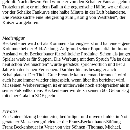
gefoult. Nach diesem Foul wurde er von den Schalker Fans ausgebuh
Trotzdem ging er mit dem Ball in die gegnerische Hälfte, wo er diese
vor der Schalke Fankurve eine halbe Minute in der Luft balancierte.
Die Presse suchte eine Steigerung zum „König von Westfalen“, der
Kaiser war geboren.
Medienfigur
Beckenbauer wird oft als Kommentator eingesetzt und hat eine eigen
Kolumne bei der Bild-Zeitung. Aufgrund seiner Popularität im In- un
Ausland wirbt Beckenbauer für zahlreiche Produkte. Schon als junge
Spieler warb er für Suppen. Die Werbung mit dem Spruch "Ja ist den
heut schon Weihnachten" wurde geradezu sprichwörtlich und lief 3
Jahre im deutschen Fernsehen. Darüber hinaus besang er auch
Schallplatten. Der Titel "Gute Freunde kann niemand trennen" wird
auch heute immer wieder eingespielt, wenn über ihn berichtet wird.
Mit seinen Werbeverträgen ist er mittlerweile noch erfolgreicher als in
seiner Fußballkarriere. Beckenbauer wurde zu seinem 60. Geburtstag
mit einer Gala im ZDF geehrt.
Privates
Zur Unterstützung behinderter, bedürftiger und unverschuldet in Not
geratener Menschen gründete er die Franz-Beckenbauer-Stiftung.
Franz Beckenbauer ist Vater von vier Söhnen (Thomas, Michael,