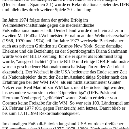
(Deutschland - Spanien 2:1) wurde er Rekordnationalspieler des DFB
und blieb dies durch weitere Spiele 20 Jahre lang.
Im Jahre 1974 folgte dann der größte Erfolg im
Weltmeisterschaftsfinale gegen die niederländische
Fußballnationalmannschaft: Deutschland wurde durch ein 2:1 zum
zweiten Mal Fußball-Weltmeister. Er nahm an drei Weltmeisterschaft
(1966, 1970 und 1974) teil. Im Jahre 1977 wechselte Beckenbauer
auch aus privaten Gründen zu Cosmos New York. Seine damalige
Ehekrise und die Beziehung zu der Sportfotografin Diana Sandmann
wurde von der BILD-Zeitung, für die er später als Kolumnist tätig
wurde, "ausgeschlachtet" (für die BILD und einige DFB-Funktionäre
war ein geschiedener Nationalmannschaftskapitän zu der Zeit nicht
akzeptabel). Der Wechsel in die USA bedeutete das Ende seiner Zeit
als Nationalspieler, da zu der Zeit im Ausland tätige Spieler nach den
Erfahrungen bei der WM 1974, als ein nicht austrainierter Günter
Netzer von Real Madrid zur WM kam, nicht berücksichtigt wurden,
insbesondere wenn sie in eine "Operettenliga" (DFB-Präsident
Hermann Neuberger) "geflüchtet" waren. Zudem erhielt er von
Cosmos keine Freigabe für die WM. So war sein 103. Länderspiel a
23. Februar 1977 (0:1 gegen Frankreich) sein letztes. Damit blieb er
bis zum 17.11.1993 Rekordnationalspieler.
Im damaligen Fußball-Entwicklungsland USA wurde er dreifacher
US-amerikanischer Meister (1977, 1978, 1980). Nach seiner Rückke