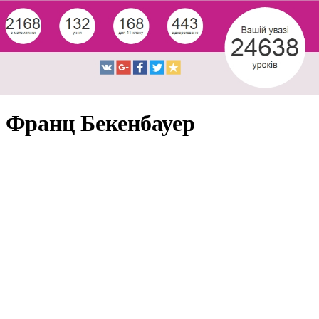
Франц Бекенбауер