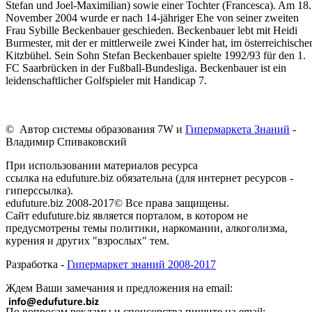
Stefan und Joel-Maximilian) sowie einer Tochter (Francesca). Am 18.
November 2004 wurde er nach 14-jähriger Ehe von seiner zweiten
Frau Sybille Beckenbauer geschieden. Beckenbauer lebt mit Heidi
Burmester, mit der er mittlerweile zwei Kinder hat, im österreichische
Kitzbühel. Sein Sohn Stefan Beckenbauer spielte 1992/93 für den 1.
FC Saarbrücken in der Fußball-Bundesliga. Beckenbauer ist ein
leidenschaftlicher Golfspieler mit Handicap 7.
© Автор системы образования 7W и
Гипермаркета Знаний
-
Владимир Спиваковский
При использовании материалов ресурса
ссылка на edufuture.biz обязательна (для интернет ресурсов -
гиперссылка).
edufuture.biz 2008-2017© Все права защищены.
Сайт edufuture.biz является порталом, в котором не
предусмотрены темы политики, наркомании, алкоголизма,
курения и других "взрослых" тем.
Разработка -
Гипермаркет знаний 2008-2017
Ждем Ваши замечания и предложения на email:
По вопросам рекламы и спонсорства пишите на email: