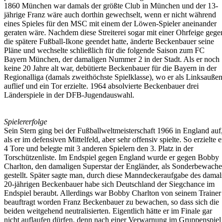
1860 München war damals der größte Club in München und der 13-
jährige Franz wäre auch dorthin gewechselt, wenn er nicht während
eines Spieles für den MSC mit einem der Löwen-Spieler aneinander
geraten wäre. Nachdem diese Streiterei sogar mit einer Ohrfeige gege
die spätere Fußball-Ikone geendet hatte, änderte Beckenbauer seine
Pläne und wechselte schließlich für die folgende Saison zum FC
Bayern München, der damaligen Nummer 2 in der Stadt. Als er noch
keine 20 Jahre alt war, debütierte Beckenbauer für die Bayern in der
Regionalliga (damals zweithöchste Spielklasse), wo er als Linksauße
auflief und ein Tor erzielte. 1964 absolvierte Beckenbauer drei
Länderspiele in der DFB-Jugendauswahl.
Spielererfolge
Sein Stern ging bei der Fußballweltmeisterschaft 1966 in England auf
als er im defensiven Mittelfeld, aber sehr offensiv spielte. So erzielte e
4 Tore und belegte mit 3 anderen Spielern den 3. Platz in der
Torschützenliste. Im Endspiel gegen England wurde er gegen Bobby
Charlton, den damaligen Superstar der Engländer, als Sonderbewache
gestellt. Später sagte man, durch diese Manndeckeraufgabe des damal
20-jährigen Beckenbauer habe sich Deutschland der Siegchance im
Endspiel beraubt. Allerdings war Bobby Charlton von seinem Trainer
beauftragt worden Franz Beckenbauer zu bewachen, so dass sich die
beiden weitgehend neutralisierten. Eigentlich hätte er im Finale gar
nicht auflaufen dürfen, denn nach einer Verwarnung im Gruppenspiel