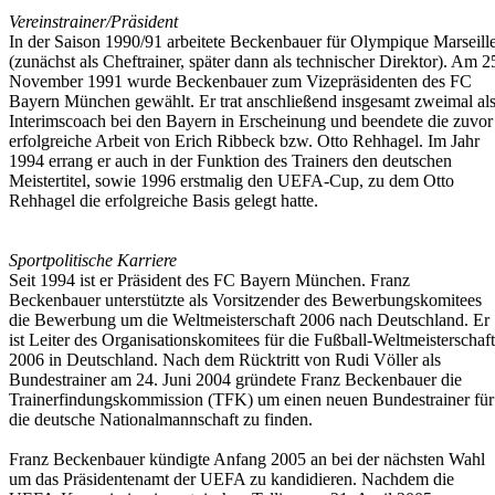
Vereinstrainer/Präsident
In der Saison 1990/91 arbeitete Beckenbauer für Olympique Marseill
(zunächst als Cheftrainer, später dann als technischer Direktor). Am 2
November 1991 wurde Beckenbauer zum Vizepräsidenten des FC
Bayern München gewählt. Er trat anschließend insgesamt zweimal al
Interimscoach bei den Bayern in Erscheinung und beendete die zuvor
erfolgreiche Arbeit von Erich Ribbeck bzw. Otto Rehhagel. Im Jahr
1994 errang er auch in der Funktion des Trainers den deutschen
Meistertitel, sowie 1996 erstmalig den UEFA-Cup, zu dem Otto
Rehhagel die erfolgreiche Basis gelegt hatte.
Sportpolitische Karriere
Seit 1994 ist er Präsident des FC Bayern München. Franz
Beckenbauer unterstützte als Vorsitzender des Bewerbungskomitees
die Bewerbung um die Weltmeisterschaft 2006 nach Deutschland. Er
ist Leiter des Organisationskomitees für die Fußball-Weltmeisterschaft
2006 in Deutschland. Nach dem Rücktritt von Rudi Völler als
Bundestrainer am 24. Juni 2004 gründete Franz Beckenbauer die
Trainerfindungskommission (TFK) um einen neuen Bundestrainer für
die deutsche Nationalmannschaft zu finden.
Franz Beckenbauer kündigte Anfang 2005 an bei der nächsten Wahl
um das Präsidentenamt der UEFA zu kandidieren. Nachdem die