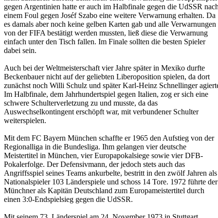
gegen Argentinien hatte er auch im Halbfinale gegen die UdSSR nac
einem Foul gegen Joséf Szabo eine weitere Verwarnung erhalten. Da
es damals aber noch keine gelben Karten gab und alle Verwarnungen
von der FIFA bestätigt werden mussten, ließ diese die Verwarnung
einfach unter den Tisch fallen. Im Finale sollten die besten Spieler
dabei sein.
Auch bei der Weltmeisterschaft vier Jahre später in Mexiko durfte
Beckenbauer nicht auf der geliebten Liberoposition spielen, da dort
zunächst noch Willi Schulz und später Karl-Heinz Schnellinger agiert
Im Halbfinale, dem Jahrhundertspiel gegen Italien, zog er sich eine
schwere Schulterverletzung zu und musste, da das
Auswechselkontingent erschöpft war, mit verbundener Schulter
weiterspielen.
Mit dem FC Bayern München schaffte er 1965 den Aufstieg von der
Regionalliga in die Bundesliga. Ihm gelangen vier deutsche
Meistertitel in München, vier Europapokalsiege sowie vier DFB-
Pokalerfolge. Der Defensivmann, der jedoch stets auch das
Angriffsspiel seines Teams ankurbelte, bestritt in den zwölf Jahren als
Nationalspieler 103 Länderspiele und schoss 14 Tore. 1972 führte der
Münchner als Kapitän Deutschland zum Europameistertitel durch
einen 3:0-Endspielsieg gegen die UdSSR.
Mit seinem 73. Länderspiel am 24. November 1973 in Stuttgart