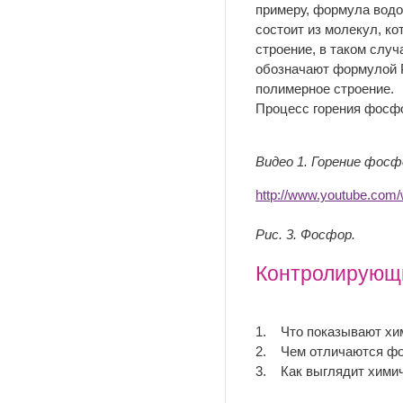
примеру, формула водо
состоит из молекул, ко
строение, в таком слу
обозначают формулой Р
полимерное строение.
Процесс горения фосфо
Видео 1. Горение фосф
http://www.youtube.co
Рис. 3. Фосфор.
Контролирующи
1. Что показывают хи
2. Чем отличаются ф
3. Как выглядит химич