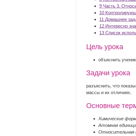
9
Часть 3. Относ
10
Контролирующ
11
Домашнее зад
12
Интересно зна
13
Список испол
Цель урока
объяснить ученик
Задачи урока
разъяснить, что показ
массы и их отличиях.
Основные тер
Химические фор
Атомная единиц
Относительная 