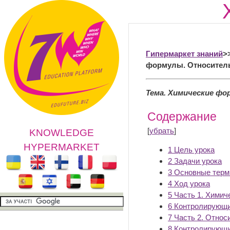
Гипермаркет знаний
>
формулы. Относитель
Тема. Химические фо
Содержание
[
убрать
]
KNOWLEDGE
HYPERMARKET
1
Цель урока
2
Задачи урока
3
Основные тер
4
Ход урока
5
Часть 1. Химич
6
Контролирующи
7
Часть 2. Относ
8
Контролирующи