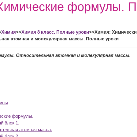
Химические формулы. П
>
Химия
>>
Химия 8 класс. Полные уроки
>>Химия: Химически
ная атомная и молекулярная массы. Полные уроки
рмулы. Относительная атомная и молекулярная массы.
мины
еские формулы.
й блок 1.
ительная атомная масса.
й блок 2.