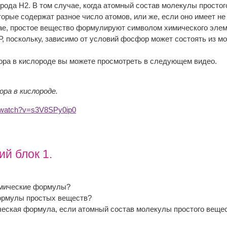
рода Н2. В том случае, когда атомный состав молекулы простог
торые содержат разное число атомов, или же, если оно имеет н
чае, простое вещество формулируют символом химического элем
, поскольку, зависимо от условий фосфор может состоять из м
ра в кислороде вы можете просмотреть в следующем видео.
ора в кислороде.
m/watch?v=s3V8SPy0ip0
й блок 1.
мические формулы?
ормулы простых веществ?
еская формула, если атомный состав молекулы простого вещес