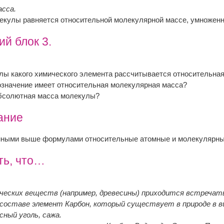
асса.
кулы равняется относительной молекулярной массе, умноженной
й блок 3.
ы какого химического элемента рассчитывается относительна
значение имеет относительная молекулярная масса?
бсолютная масса молекулы?
ание
нными выше формулами относительные атомные и молекулярные
ть, что…
ических веществ (например, древесины) приходится встречат
 составе элемент Карбон, который существует в природе в в
ный уголь, сажа.