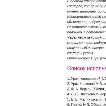
В состав сахара входя
кислород, которые выд
путем, например, испо
Концентрированная се
объясняется обугливаю
Разотрите в мелкий по
палочкой. Поставьте 
Через несколько мину
масса, которая подним
полученный из сахара.
кислоты углем.
Образующиеся при реа
Список исполь
1. Урок Генераловой Т
2. Урок Князевой М.В.
3. Ф. А. Деркач "Химия"
4. Л. Б. Цветкова «Нео
5. В. В. Малиновский, 
6. Глинка Н.Л. Общая хи