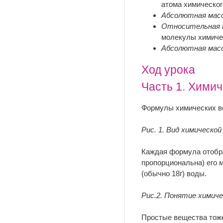
атома химическог
Абсолютная мас
Относительная 
молекулы химичес
Абсолютная мас
Ход урока
Часть 1. Хими
Формулы химических ве
Рис. 1. Вид химическо
Каждая формула отобра
пропорциональна) его м
(обычно 18г) воды.
Рис.2. Понятие химич
Простые вещества тоже