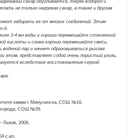
агревании сахар обугливается, теряя водород и
елать не только нагревая сахар, а также и другим
может забирать ее от многих соединений. Этим
т.д.
около 3-4 мл воды и хорошо перемешайте стеклянной
ной кислоты и снова хорошо перемешайте смесь.
ь водяной пар и начнет образовываться рыхлая
при этом, представляет собой очень пористый уголь,
бразуется вследствие восстановления серной
ара.
чителя химии г. Минусинска, СОШ №16.
елгорода, СОШ №39.
– Львов, 2006.
04 с.ил.