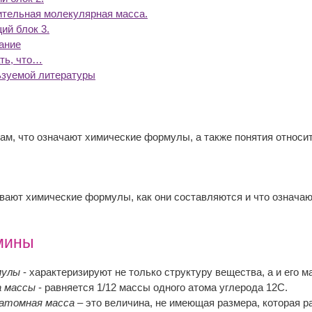
ительная молекулярная масса.
ий блок 3.
ание
ть, что…
ьзуемой литературы
ам, что означают химические формулы, а также понятия относи
ывают химические формулы, как они составляются и что означаю
мины
мулы
- характеризируют не только структуру вещества, а и его м
а массы
- равняется 1/12 массы одного атома углерода 12С.
атомная масса
– это величина, не имеющая размера, которая 