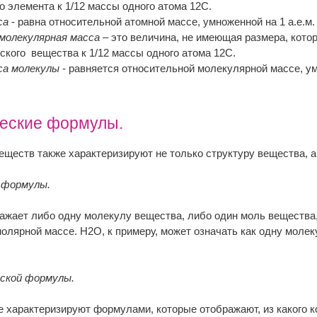
о элемента к 1/12 массы одного атома 12С.
са
- равна относительной атомной массе, умноженной на 1 а.е.м.
молекулярная масса
– это величина, не имеющая размера, кото
кого вещества к 1/12 массы одного атома 12С.
са молекулы
- равняется относительной молекулярной массе, ум
ческие формулы.
ществ также характеризируют не только структуру вещества, а 
й формулы.
жает либо одну молекулу вещества, либо один моль вещества, 
олярной массе. Н2О, к примеру, может означать как одну молек
еской формулы.
 характеризируют формулами, которые отображают, из какого к