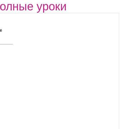
олные уроки
е