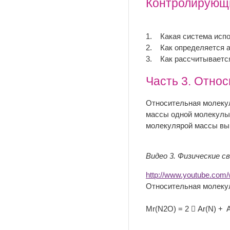
Контролирующи
1. Какая система испо
2. Как определяется 
3. Как рассчитывается
Часть 3. Отно
Относительная молекул
массы одной молекулы 
молекулярой массы вы 
Видео 3. Физические с
http://www.youtube.co
Относительная молекул
Мr(N2O) = 2  Ar(N) + A