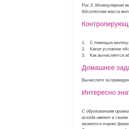
Рис.5. Молекулярная м
Абсолютная масса моле
Контролирующи
1. С помощью молекул
2. Какое условное обо
3. Как вычисляется а
Домашнее зад
Вычислите за приведе
Интересно зна
С обугливанием орган
всегда имеют в своем
является также древес