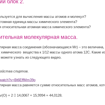
й блок 2.
льзуется для вычисления массы атомов и молекул?
атомная единица массы химического элемента?
 относительная атомная масса химического элемента?
сительная молекулярная масса.
ярная масса соединения (обозначающаяся Мr) – это величина,
химического вещества к 1/12 массы одного атома 12С. Какие и
можете узнать из следующего видео.
войства спиртов.
m/watch?v=Bt6EffMm39o
ярная масса равняется сумме относительных масс атомов, кот
r(O) = 2  14,0067 + 15,9994 = 44,0128.