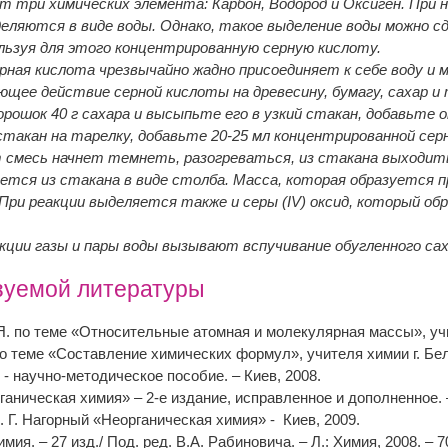
т три химических элемента: Карбон, Водород и Оксиген. При н
еляются в виде воды. Однако, такое выделение воды можно сд
льзуя для этого концентрированную серную кислоту.
рная кислота чрезвычайно жадно присоединяет к себе воду и 
щее действие серной кислоты на древесину, бумагу, сахар и 
рошок 40 г сахара и высыпьте его в узкий стакан, добавьте 
стакан на тарелку, добавьте 20-25 мл концентрированной сер
т смесь начнет темнеть, разогреваться, из стакана выходит
ется из стакана в виде столба. Масса, которая образуется 
 При реакции выделяется также и серы (IV) оксид, который о
кции газы и пары воды вызывают вспучивание обугленного сах
зуемой литературы
. Я. по теме «Относительные атомная и молекулярная массы», у
 по теме «Составление химических формул», учителя химии г. Б
, - научно-методическое пособие. – Киев, 2008.
рганическая химия» – 2-е издание, исправленное и дополненное. 
П. Г. Нагорный «Неорганическая химия» - Киев, 2009.
мия. – 27 изд./ Под. ред. В.А. Рабиновича. – Л.: Химия, 2008. – 7