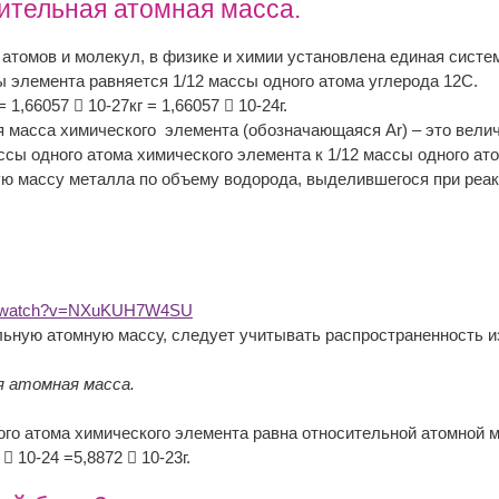
сительная атомная масса.
атомов и молекул, в физике и химии установлена единая систе
 элемента равняется 1/12 массы одного атома углерода 12С.
 1,66057  10-27кг = 1,66057  10-24г.
 масса химического элемента (обозначающаяся Ar) – это велич
сы одного атома химического элемента к 1/12 массы одного ат
ю массу металла по объему водорода, выделившегося при реакц
om/watch?v=NXuKUH7W4SU
ьную атомную массу, следует учитывать распространенность из
я атомная масса.
го атома химического элемента равна относительной атомной ма
  10-24 =5,8872  10-23г.