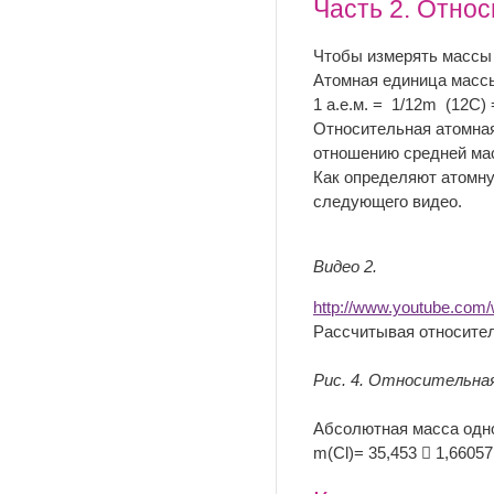
Часть 2. Отно
Чтобы измерять массы 
Атомная единица массы
1 а.е.м. = 1/12m (12С) =
Относительная атомная
отношению средней мас
Как определяют атомну
следующего видео.
Видео 2.
http://www.youtube.c
Рассчитывая относител
Рис. 4. Относительна
Абсолютная масса одно
m(Cl)= 35,453  1,66057