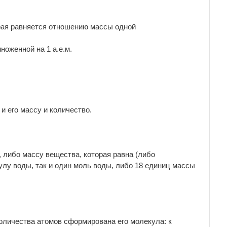
рая равняется отношению массы одной
ноженной на 1 а.е.м.
и его массу и количество.
либо массу вещества, которая равна (либо
улу воды, так и один моль воды, либо 18 единиц массы
оличества атомов сформирована его молекула: к